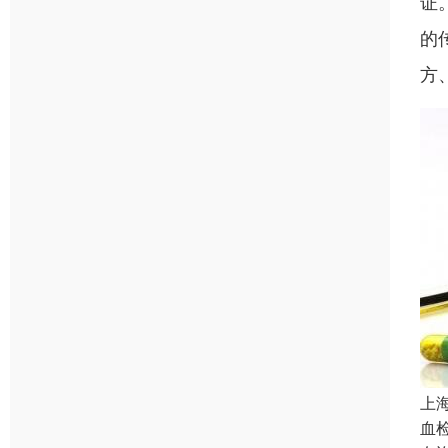
证
的
方
上
血