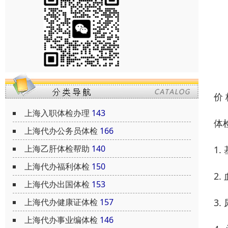
价
上海入职体检办理
143
体
上海代办公务员体检
166
上海乙肝体检帮助
140
1
上海代办福利体检
150
2
上海代办出国体检
153
上海代办健康证体检
157
3
上海代办事业编体检
146