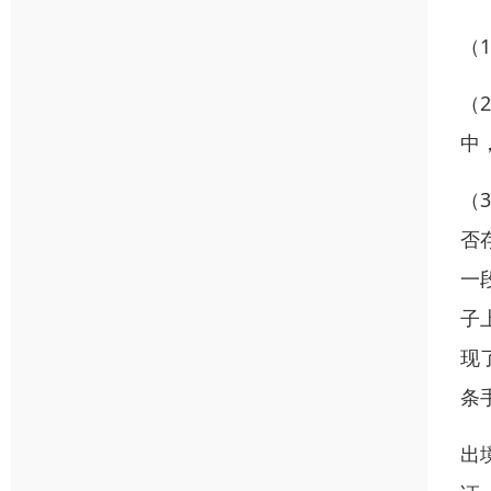
（
（
中
（
否
一
子
现
条
出