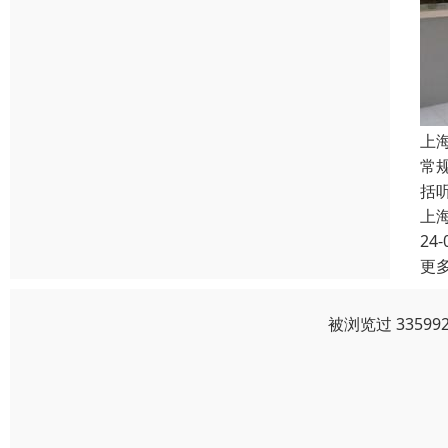
上
常
括
上
24-
更
被浏览过 3359