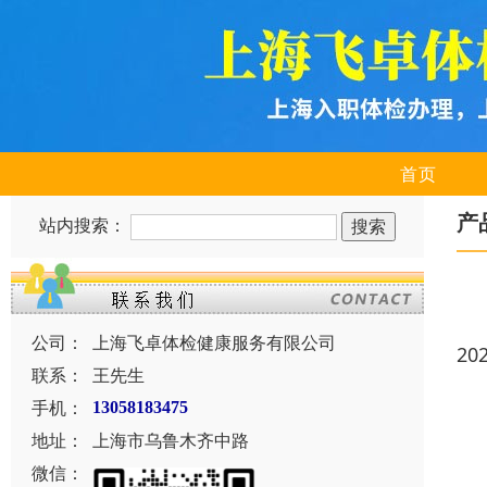
首页
产
站内搜索：
公司：
上海飞卓体检健康服务有限公司
20
联系：
王先生
手机：
13058183475
地址：
上海市乌鲁木齐中路
微信：